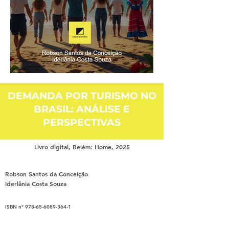
Fora
da
galeria
DEMANDA POR TURISMO NO
BRASIL: ANÁLISE E
PERSPECTIVAS
Livro digital, Belém: Home, 2025
Robson Santos da Conceição
Iderlânia Costa Souza
ISBN nº
978-65-6089-364-1