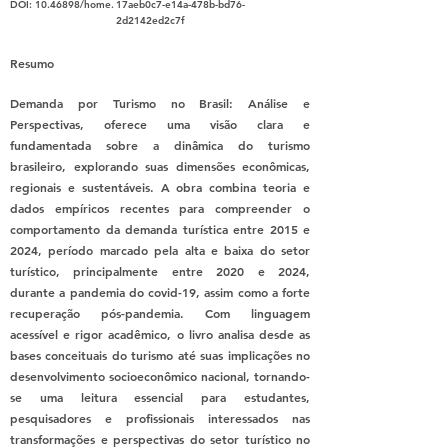
DOI:
10.46898
/home.
17aeb0c7-e14a-478b-bd76-
2d2142ed2c7f
Resumo
Demanda por Turismo no Brasil: Análise e
Perspectivas, oferece uma visão clara e
fundamentada sobre a dinâmica do turismo
brasileiro, explorando suas dimensões econômicas,
regionais e sustentáveis. A obra combina teoria e
dados empíricos recentes para compreender o
comportamento da demanda turística entre 2015 e
2024, período marcado pela alta e baixa do setor
turístico, principalmente entre 2020 e 2024,
durante a pandemia do covid-19, assim como a forte
recuperação pós-pandemia. Com linguagem
acessível e rigor acadêmico, o livro analisa desde as
bases conceituais do turismo até suas implicações no
desenvolvimento socioeconômico nacional, tornando-
se uma leitura essencial para estudantes,
pesquisadores e profissionais interessados nas
transformações e perspectivas do setor turístico no