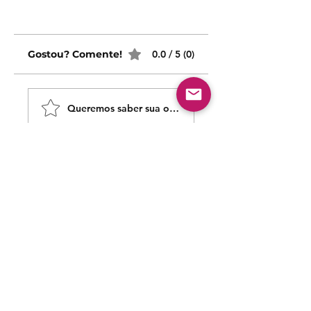
Gostou? Comente!
0.0 / 5 (0)
Queremos saber sua opinião sobre nossas publicaçõe
Compartilhe sua opinião
Seja o primeiro a escrever um comentário.
Siga nossas redes sociais para acompanhar as
publicações!
Política de entrega
Política de troca, devolução e