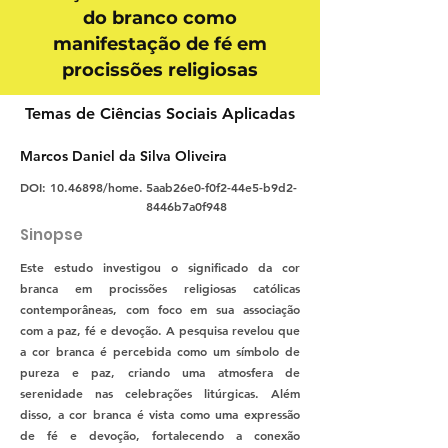
do branco como
manifestação de fé em
procissões religiosas
Temas de Ciências Sociais Aplicadas
Marcos Daniel da Silva Oliveira
DOI:
10.46898
/home.
5aab26e0-f0f2-44e5-b9d2-
8446b7a0f948
Sinopse
Este estudo investigou o significado da cor
branca em procissões religiosas católicas
contemporâneas, com foco em sua associação
com a paz, fé e devoção. A pesquisa revelou que
a cor branca é percebida como um símbolo de
pureza e paz, criando uma atmosfera de
serenidade nas celebrações litúrgicas. Além
disso, a cor branca é vista como uma expressão
de fé e devoção, fortalecendo a conexão