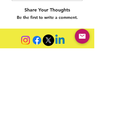
Share Your Thoughts
Be the first to write a comment.
Siga nossas redes sociais para acompanhar as
publicações!
Política de entrega
Política de troca, devolução e
reembolso
Termo de Publicação
"Nossa missão é a ampla divulgação da produção escrita
brasileira por meio da publicação em fluxo contínuo de
livros e capítulos e com investimento acessível".
Equipe Home Editora
Use sempre nosso email oficial para