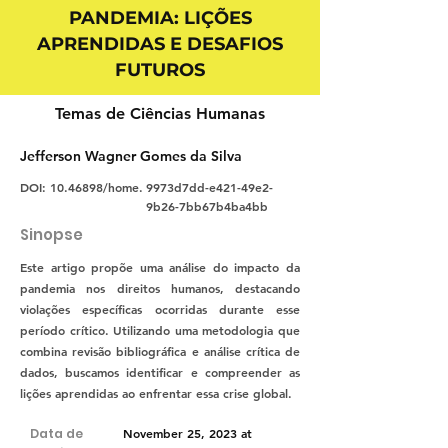
PANDEMIA: LIÇÕES
APRENDIDAS E DESAFIOS
FUTUROS
Temas de Ciências Humanas
Jefferson Wagner Gomes da Silva
DOI:
10.46898
/home.
9973d7dd-e421-49e2-
9b26-7bb67b4ba4bb
Sinopse
Este artigo propõe uma análise do impacto da
pandemia nos direitos humanos, destacando
violações específicas ocorridas durante esse
período crítico. Utilizando uma metodologia que
combina revisão bibliográfica e análise crítica de
dados, buscamos identificar e compreender as
lições aprendidas ao enfrentar essa crise global.
Data de
November 25, 2023 at