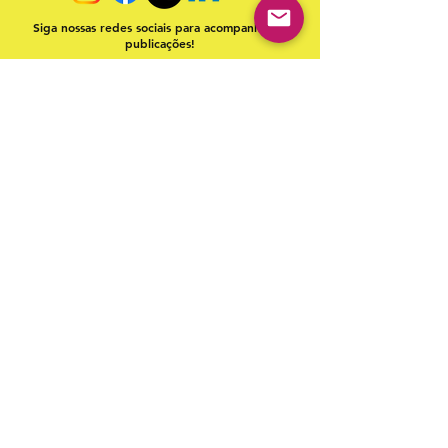
Siga nossas redes sociais para acompanhar as
publicações!
Política de entrega
Política de troca, devolução e
reembolso
Termo de Publicação
"Nossa missão é a ampla divulgação da produção escrita
brasileira por meio da publicação em fluxo contínuo de
livros e capítulos e com investimento acessível".
Equipe Home Editora
Use sempre nosso email oficial para
atendimento:
contato@homeeditora.com
Home Editora
CNPJ
39.242.488
/0002-80
Telefone:
(91) 98816-5332
Ed. Rogélio Fernadez Business Center - Tv.
Quintino Bocaiúva, 2301 - Batista Campos,