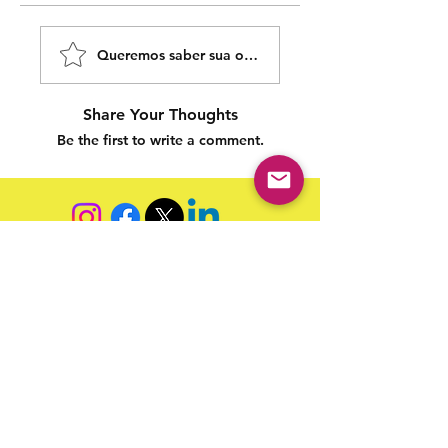
Queremos saber sua opinião sobre nossas publicaçõe
Share Your Thoughts
Be the first to write a comment.
Siga nossas redes sociais para acompanhar as
publicações!
Política de entrega
Política de troca, devolução e
reembolso
Termo de Publicação
"Nossa missão é a ampla divulgação da produção escrita
brasileira por meio da publicação em fluxo contínuo de
livros e capítulos e com investimento acessível".
Equipe Home Editora