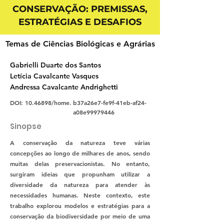
CONSERVAÇÃO: PREMISSAS,
ESTRATÉGIAS E DESAFIOS
Temas de Ciências Biológicas e Agrárias
Gabrielli Duarte dos Santos
Letícia Cavalcante Vasques
Andressa Cavalcante Andrighetti
DOI:
10.46898
/home.
b37a26e7-fe9f-41eb-af24-
a08e99979446
Sinopse
A conservação da natureza teve várias
concepções ao longo de milhares de anos, sendo
muitas delas preservacionistas. No entanto,
surgiram ideias que propunham utilizar a
diversidade da natureza para atender às
necessidades humanas. Neste contexto, este
trabalho explorou modelos e estratégias para a
conservação da biodiversidade por meio de uma