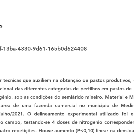
s
f-13ba-4330-9d61-165b0d624408
 técnicas que auxiliem na obtenção de pastos produtivos, o
ional das diferentes categorias de perfilhos em pastos de
gênio, sob as condições do semiárido mineiro. Material e 
 área de uma fazenda comercial no municipio de Medi
ulho/2021. O delineamento experimental utilizado foi e
o campo, testando-se 4 doses de nitrogenio corresponde
atro repetições. Houve aumento (P<0,10) linear na densid