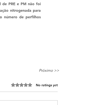
al de PRE e PM não foi
bação nitrogenada para
 o número de perfilhos
Próximo >>
Rated 0 out of 5 stars.
No ratings yet