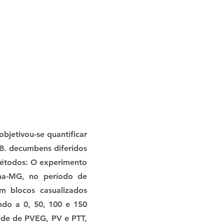
bjetivou-se quantificar
 B. decumbens diferidos
Métodos: O experimento
na-MG, no período de
m blocos casualizados
ndo a 0, 50, 100 e 150
ade de PVEG, PV e PTT,