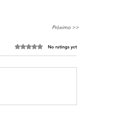
Próximo >>
Rated 0 out of 5 stars.
No ratings yet