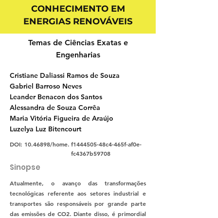
CONHECIMENTO EM
ENERGIAS RENOVÁVEIS
Temas de Ciências Exatas e
Engenharias
Cristiane Daliassi Ramos de Souza
Gabriel Barroso Neves
Leander Benacon dos Santos
Alessandra de Souza Corrêa
Maria Vitória Figueira de Araújo
Luzelya Luz Bitencourt
DOI:
10.46898
/home.
f1444505-48c4-465f-af0e-
fc4367b59708
Sinopse
Atualmente, o avanço das transformações
tecnológicas referente aos setores industrial e
transportes são responsáveis por grande parte
das emissões de CO2. Diante disso, é primordial