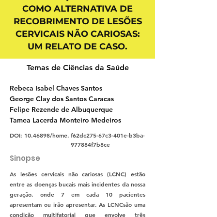
COMO ALTERNATIVA DE
RECOBRIMENTO DE LESÕES
CERVICAIS NÃO CARIOSAS:
UM RELATO DE CASO.
Temas de Ciências da Saúde
Rebeca Isabel Chaves Santos
George Clay dos Santos Caracas
Felipe Rezende de Albuquerque
Tamea Lacerda Monteiro Medeiros
DOI:
10.46898
/home.
f62dc275-67c3-401e-b3ba-
977884f7b8ce
Sinopse
As lesões cervicais não cariosas (LCNC) estão
entre as doenças bucais mais incidentes da nossa
geração, onde 7 em cada 10 pacientes
apresentam ou irão apresentar. As LCNCsão uma
condição multifatorial que envolve três