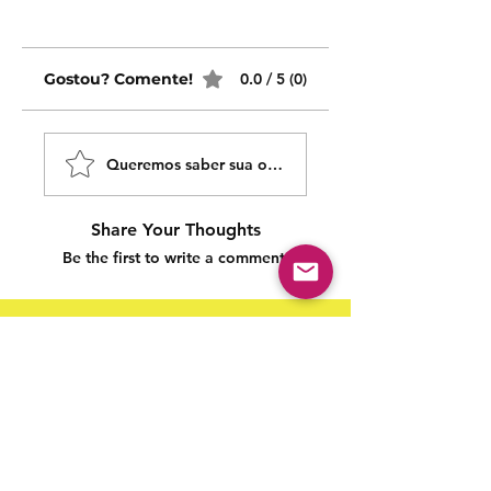
Gostou? Comente!
0.0 / 5 (0)
Queremos saber sua opinião sobre nossas publicaçõe
Share Your Thoughts
Be the first to write a comment.
Siga nossas redes sociais para acompanhar as
publicações!
Política de entrega
Política de troca, devolução e
reembolso
Termo de Publicação