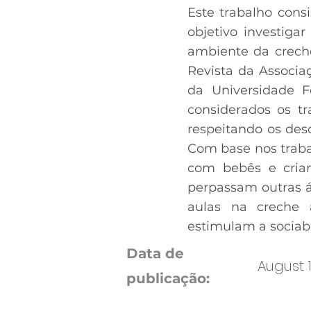
Este trabalho cons
objetivo investiga
ambiente da crech
Revista da Associa
da Universidade F
considerados os tr
respeitando os desc
Com base nos traba
com bebês e cria
perpassam outras á
aulas na creche a
estimulam a sociabi
Data de
August 1
publicação: