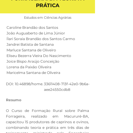
PRÁTICA
Estudos em Ciências Agrárias
Caroline Brandão dos Santos
João Auguaberto de Lima Júnior
Ílari Soraia Brandão dos Santos Carmo
Jandrei Batista de Santana
Marluce Santana de Oliveiro
Eliseu Bezerra Vieira Do Nascimento
Joice Bispo Araújo Conceição
Lorena da Paixão Oliveira
Maricelma Santana de Oliveira
DOI:
10.46898
/home.
33611408
-713f-42e0-9b6a-
aee24550cdb8
Resumo
O Curso de Formação Rural sobre Palma
Forrageira, realizado em Macururé-BA,
capacitou 15 produtores de caprinos e ovinos,
combinando teoria e prática em três dias de