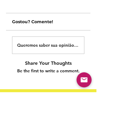
Gostou? Comente!
Queremos saber sua opinião sobre nossas publicações!
Share Your Thoughts
Be the first to write a comment.
Siga nossas redes sociais para acompanhar as
publicações!
Política de entrega
Política de troca, devolução e