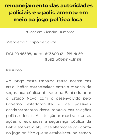
remanejamento das autoridades
policiais e o policiamento em
meio ao jogo político local
Estudos em Ciências Humanas
Wanderson Bispo de Souza
DOI:
10.46898
/home.
643800a2-af99-4e59-
8b52-b098414a5186
Resumo
Ao longo deste trabalho reflito acerca das
articulações estabelecidas entre o modelo de
segurança pública utilizado na Bahia durante
o Estado Novo com o desenvolvido pelo
Governo estadonovista e os possíveis
desdobramentos desse modelo nas relações
políticas locais. A intenção é mostrar que as
ações direcionadas à segurança pública da
Bahia sofreram algumas alterações por conta
do jogo político que se estabeleceu no estado