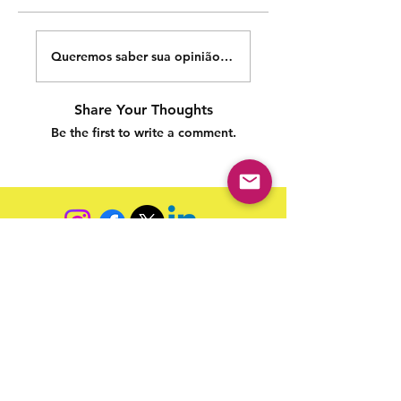
Queremos saber sua opinião sobre nossas publicações!
Share Your Thoughts
Be the first to write a comment.
Siga nossas redes sociais para acompanhar as
publicações!
Política de entrega
Política de troca, devolução e
reembolso
Termo de Publicação
"Nossa missão é a ampla divulgação da produção escrita
brasileira por meio da publicação em fluxo contínuo de