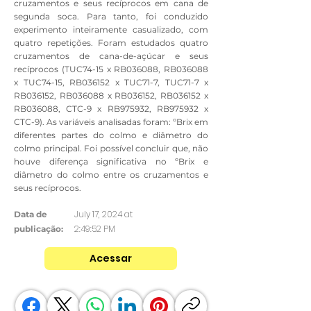
cruzamentos e seus recíprocos em cana de
segunda soca. Para tanto, foi conduzido
experimento inteiramente casualizado, com
quatro repetições. Foram estudados quatro
cruzamentos de cana-de-açúcar e seus
recíprocos (TUC74-15 x RB036088, RB036088
x TUC74-15, RB036152 x TUC71-7, TUC71-7 x
RB036152, RB036088 x RB036152, RB036152 x
RB036088, CTC-9 x RB975932, RB975932 x
CTC-9). As variáveis analisadas foram: ºBrix em
diferentes partes do colmo e diâmetro do
colmo principal. Foi possível concluir que, não
houve diferença significativa no ºBrix e
diâmetro do colmo entre os cruzamentos e
seus recíprocos.
July 17, 2024 at
Data de
2:49:52 PM
publicação:
Acessar