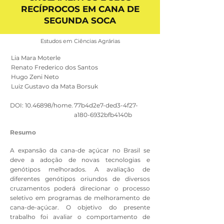
RECÍPROCOS EM CANA DE
SEGUNDA SOCA
Estudos em Ciências Agrárias
Lia Mara Moterle
Renato Frederico dos Santos
Hugo Zeni Neto
Luiz Gustavo da Mata Borsuk
DOI:
10.46898
/home.
77b4d2e7-ded3-4f27-
a180-6932bfb4140b
Resumo
A expansão da cana-de açúcar no Brasil se
deve a adoção de novas tecnologias e
genótipos melhorados. A avaliação de
diferentes genótipos oriundos de diversos
cruzamentos poderá direcionar o processo
seletivo em programas de melhoramento de
cana-de-açúcar. O objetivo do presente
trabalho foi avaliar o comportamento de