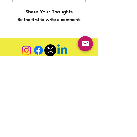
Share Your Thoughts
Be the first to write a comment.
Siga nossas redes sociais para acompanhar as
publicações!
Política de entrega
Política de troca, devolução e
reembolso
Termo de Publicação
"Nossa missão é a ampla divulgação da produção escrita
brasileira por meio da publicação em fluxo contínuo de
livros e capítulos e com investimento acessível".
Equipe Home Editora