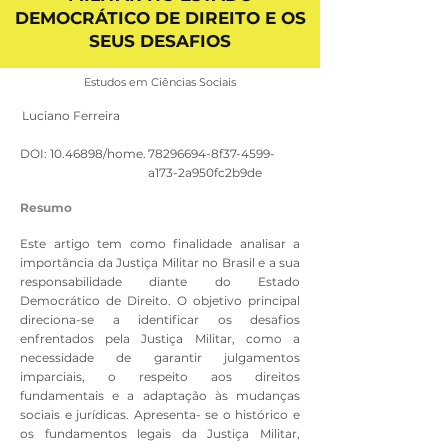
DEMOCRÁTICO DE DIREITO E OS
SEUS DESAFIOS
Estudos em Ciências Sociais
Luciano Ferreira
DOI:
10.46898
/home.
78296694
-8f37-4599-
a173-2a950fc2b9de
Resumo
Este artigo tem como finalidade analisar a
importância da Justiça Militar no Brasil e a sua
responsabilidade diante do Estado
Democrático de Direito. O objetivo principal
direciona-se a identificar os desafios
enfrentados pela Justiça Militar, como a
necessidade de garantir julgamentos
imparciais, o respeito aos direitos
fundamentais e a adaptação às mudanças
sociais e jurídicas. Apresenta- se o histórico e
os fundamentos legais da Justiça Militar,