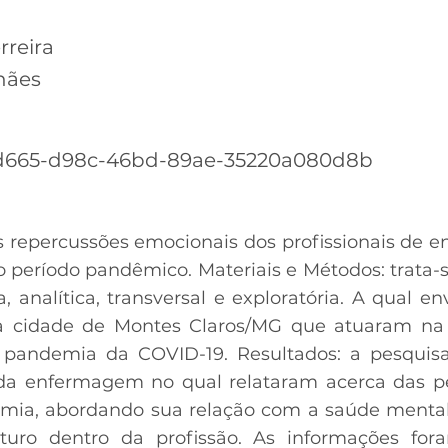
rreira
hães
d665-d98c-46bd-89ae-35220a080d8b
 as repercussões emocionais dos profissionais de
 o período pandêmico. Materiais e Métodos: trata
a, analítica, transversal e exploratória. A qual en
cidade de Montes Claros/MG que atuaram na á
 pandemia da COVID-19. Resultados: a pesquisa
 da enfermagem no qual relataram acerca das p
ia, abordando sua relação com a saúde mental, 
uturo dentro da profissão. As informações fo