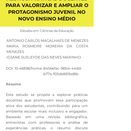
PARA VALORIZAR E AMPLIAR O
PROTAGONISMO JUVENIL NO
NOVO ENSINO MÉDIO
Estudos em Ciências da Educação
ANTONIO CARLOS MAGALHAES DE MENEZES
MARIA ROSMEIRE MOREIRA DA COSTA
MENEZES
IDJANE SUELEYDE DAS NEVES MARINHO
DOI:
10.46898
/home.
8456efac-98b4-44dd-
b77a-f05de881bd8b
Resumo
Este estudo se propõe a explorar práticas
docentes que promovam essa participação
ativa dos estudantes, contribuindo para um
ambiente escolar mais inclusivo e engajador.
Baseado em uma revisão bibliográfica,
entrevistas com professores e análise de
experiências práticas, o resumo discute