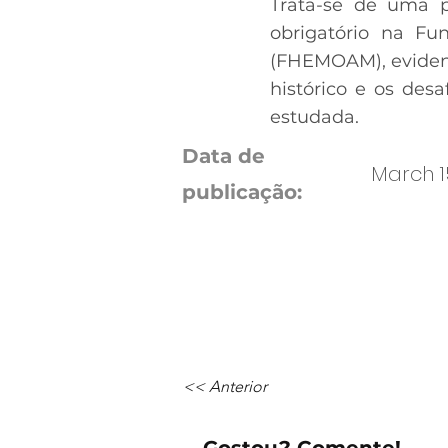
Trata-se de uma p
obrigatório na F
(FHEMOAM), evidenc
histórico e os des
estudada.
Data de
March 1
publicação:
<< Anterior
Gostou? Comente!