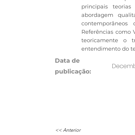
principais teori
abordagem qualit
contemporâneos 
Referências como V
teoricamente o t
entendimento do t
Data de
Decembe
publicação:
<< Anterior