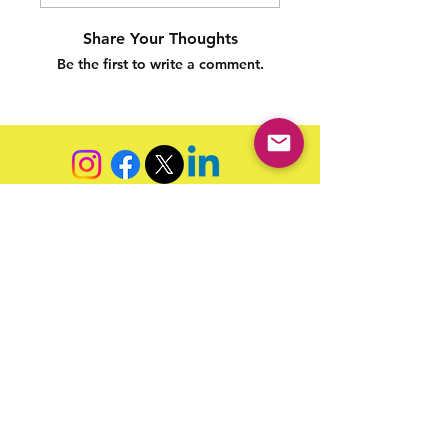
Share Your Thoughts
Be the first to write a comment.
Siga nossas redes sociais para acompanhar as
publicações!
Política de entrega
Política de troca, devolução e
reembolso
Termo de Publicação
"Nossa missão é a ampla divulgação da produção escrita
brasileira por meio da publicação em fluxo contínuo de
livros e capítulos e com investimento acessível".
Equipe Home Editora