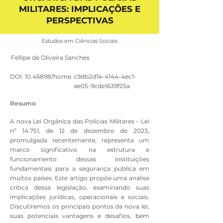
MILITARES: IMPLICAÇÕES E
PERSPECTIVAS
Estudos em Ciências Sociais
Fellipe de Oliveira Sanches
DOI:
10.46898
/home.
c9db2d14-4144-4ec1-
ae05-9cde1639f25a
Resumo
A nova Lei Orgânica das Polícias Militares – Lei
nº 14.751, de 12 de dezembro de 2023,
promulgada recentemente, representa um
marco significativo na estrutura e
funcionamento dessas instituições
fundamentais para a segurança pública em
muitos países. Este artigo propõe uma análise
crítica dessa legislação, examinando suas
implicações jurídicas, operacionais e sociais.
Discutiremos os principais pontos da nova lei,
suas potenciais vantagens e desafios, bem