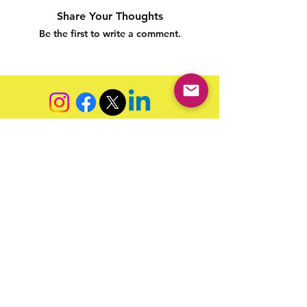
Share Your Thoughts
Be the first to write a comment.
Siga nossas redes sociais para acompanhar as
publicações!
Política de entrega
Política de troca, devolução e
reembolso
Termo de Publicação
"Nossa missão é a ampla divulgação da produção escrita
brasileira por meio da publicação em fluxo contínuo de
livros e capítulos e com investimento acessível".
Equipe Home Editora
Use sempre nosso email oficial para