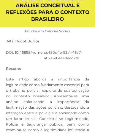
ANÁLISE CONCEITUAL E
REFLEXÕES PARA O CONTEXTO
BRASILEIRO
Estudos em Ciências Sociais
Altair Vidoti Junior
DOI:
10.46898
/home.
cd650d4e-93a1-46a7-
a02a-e64aadeed2f8
Resumo
Este artigo aborda a importância da
legitimidade como fundamento essencial para
o trabalho policial, explorando sua aplicação
no contexto brasileiro, Apresenta-se uma
análise enfatizando a importância da
legitimação das ações policiais, destacando a
interação entre a polícia e a sociedade como
um fator crucial. Conceitua-se Legitimidade,
Polícia e Segurança pública, bem como
examina-se como a legitimidade influencia a