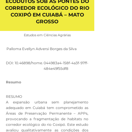
ECODUTOS SOB AS PONTES DO
CORREDOR ECOLÓGICO DO RIO
COXIPÓ EM CUIABÁ – MATO
GROSSO
Estudos em Ciências Agrárias
Palloma Evellyn Adversi Borges da Silva
DOI:
10.46898
/home.
044983a4-158f-4a3f-97ff-
484e49f55df8
Resumo
RESUMO
A expansão urbana sem planejamento
adequado em Cuiabá tem comprometido as
Áreas de Preservação Permanente – APPs,
provocando a fragmentação de habitats no
corredor ecológico do rio Coxipó. Este estudo
avaliou qualitativamente as condições dos