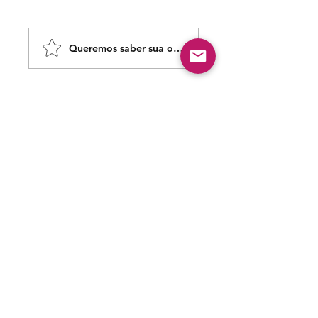
Queremos saber sua opinião sobre nossas publicaçõe
Share Your Thoughts
Be the first to write a comment.
Siga nossas redes sociais para acompanhar as
publicações!
Política de entrega
Política de troca, devolução e
reembolso
Termo de Publicação
"Nossa missão é a ampla divulgação da produção escrita
brasileira por meio da publicação em fluxo contínuo de