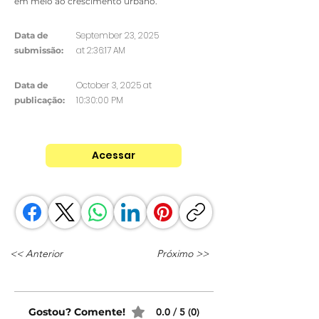
em meio ao crescimento urbano.
September 23, 2025
Data de
at 2:36:17 AM
submissão:
October 3, 2025 at
Data de
10:30:00 PM
publicação:
Acessar
<< Anterior
Próximo >>
Gostou? Comente!
0.0 / 5 (0)