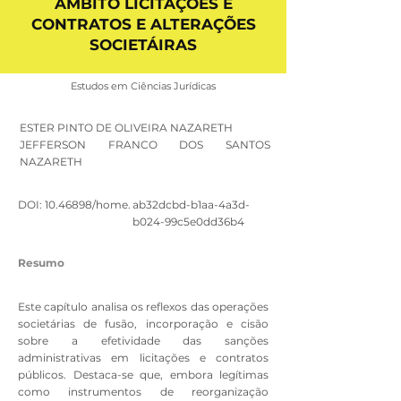
ÂMBITO LICITAÇÕES E
CONTRATOS E ALTERAÇÕES
SOCIETÁIRAS
Estudos em Ciências Jurídicas
ESTER PINTO DE OLIVEIRA NAZARETH
JEFFERSON FRANCO DOS SANTOS
NAZARETH
DOI:
10.46898
/home.
ab32dcbd-b1aa-4a3d-
b024-99c5e0dd36b4
Resumo
Este capítulo analisa os reflexos das operações
societárias de fusão, incorporação e cisão
sobre a efetividade das sanções
administrativas em licitações e contratos
públicos. Destaca-se que, embora legítimas
como instrumentos de reorganização