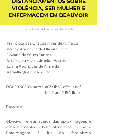
DISTANCIAMENTOS SOBRE
VIOLÊNCIA, SER MULHER E
ENFERMAGEM EM BEAUVOIR
Estudos em Ciências da Saúde
Francisca das Chagas Alves de Almeida
Ronny Anderson de Oliveira Cruz
Jiovana de Souza Santos
Rosângela Alves Almeida Bastos
Luana Rodrigues de Almeida
Rafaella Queiroga Souto
DOI:
10.46898
/home.
c03c1bc5-ef94-48af-
bec7-ada7d64d1dfe
Resumo
Objetivo: refletir acerca das aproximações e
distanciamentos sobre violência, ser mulher e
Enfermagem à luz do feminismo