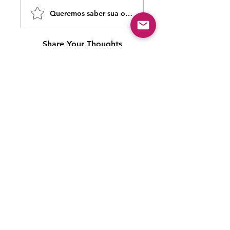
Queremos saber sua opinião sobre nossas publicaçõe
Share Your Thoughts
Be the first to write a comment.
Siga nossas redes sociais para acompanhar as
publicações!
Política de entrega
Política de troca, devolução e
reembolso
Termo de Publicação
"Nossa missão é a ampla divulgação da produção escrita
brasileira por meio da publicação em fluxo contínuo de
livros e capítulos e com investimento acessível".
Equipe Home Editora