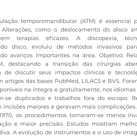
iculação temporomandibular (ATM) é essencial
 Alterações, como o deslocamento do disco art
em terapias eficazes. A discopexia, técn
 do disco, evoluiu de métodos invasivos pa
tindo avanços importantes na área. Objetivo: Re
, destacando a transição das cirurgias aber
m de discutir seus impactos clínicos e tecnoló
 artigos das bases PubMed, LILACS e BVS. Foram
poníveis na íntegra e gratuitamente, nos idiomas 
m-se duplicados e trabalhos fora do escopo. Re
am incisões maiores e geravam mais complicações.
1970, os procedimentos tornaram-se menos inv
ção e maior precisão. Estudos mostram melho
diva. A evolução de instrumentos e o uso de im