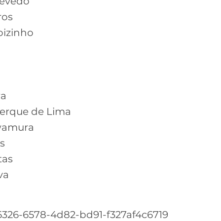
zevedo
ros
oizinho
ra
erque de Lima
awamura
s
tas
va
326-6578-4d82-bd91-f327af4c6719