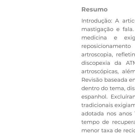
Resumo
Introdução: A art
mastigação e fala.
medicina e exig
reposicionamento
artroscopia, refle
discopexia da ATM
artroscópicas, alé
Revisão baseada em
dentro do tema, dis
espanhol. Excluíra
tradicionais exigi
adotada nos anos 
tempo de recupera
menor taxa de reci