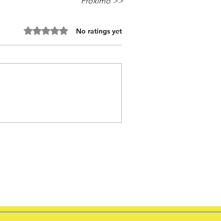
Próximo >>
Rated 0 out of 5 stars.
No ratings yet