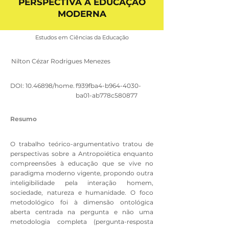
PERSPECTIVA A EDUCAÇÃO
MODERNA
Estudos em Ciências da Educação
Nilton Cézar Rodrigues Menezes
DOI:
10.46898
/home.
f939fba4-b964-4030-
ba01-ab778c580877
Resumo
O trabalho teórico-argumentativo tratou de
perspectivas sobre a Antropoiética enquanto
compreensões à educação que se vive no
paradigma moderno vigente, propondo outra
inteligibilidade pela interação homem,
sociedade, natureza e humanidade. O foco
metodológico foi à dimensão ontológica
aberta centrada na pergunta e não uma
metodologia completa (pergunta-resposta