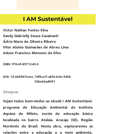
I AM Sustentável
Victor Nathan Fontes Silva
Sandy Gabrielly Souza Cavalcanti
Ádria Maria de Oliveira Ribeiro
Vitor Aloísio Guimarães de Abreu Lima
Adson Francisco Menezes da Silva
ISBN:
978-65-85712-45-3
DOI:
10.46898
/home.
7df0ca1f-a856-4c8c-9d28-
02beb3adf491
Sinopse
Sejam todos bem-vindos ao ebook I AM Sustentável,
programa de Educação Ambiental do Instituto
Aspásia de Mileto, escola de educação básica
localizada no bairro Atalaia, Aracaju (SE), Região
Nordeste do Brasil. Nesta obra, exploraremos as
relações entre a educação e o meio ambiente,