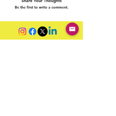
Share Your Thoughts
Be the first to write a comment.
Siga nossas redes sociais para acompanhar as
publicações!
Política de entrega
Política de troca, devolução e
reembolso
Termo de Publicação
"Nossa missão é a ampla divulgação da produção escrita
brasileira por meio da publicação em fluxo contínuo de
livros e capítulos e com investimento acessível".
Equipe Home Editora
Use sempre nosso email oficial para
atendimento: