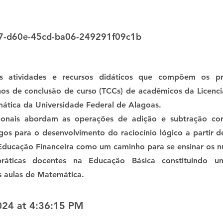
7-d60e-45cd-ba06-249291f09c1b
os atividades e recursos didáticos que compõem os pr
hos de conclusão de curso (TCCs) de acadêmicos da Licenc
mática da Universidade Federal de Alagoas.
ionais abordam as operações de adição e subtração co
ogos para o desenvolvimento do raciocínio lógico a partir 
Educação Financeira como um caminho para se ensinar os n
ráticas docentes na Educação Básica constituindo um
 aulas de Matemática.
024 at 4:36:15 PM