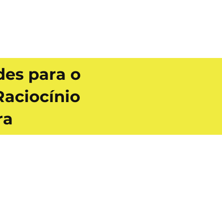
es para o
aciocínio
ra