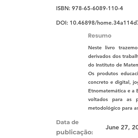
ISBN: 978-65-6089-110-4
DOI: 10.46898/home.
34a114d
Resumo
Neste livro trazem
derivados dos trabal
do Instituto de Mate
Os produtos educac
concreto e digital, j
Etnomatemática e a 
voltados para as p
metodológico para as
Data de
June 27, 2
publicação
: