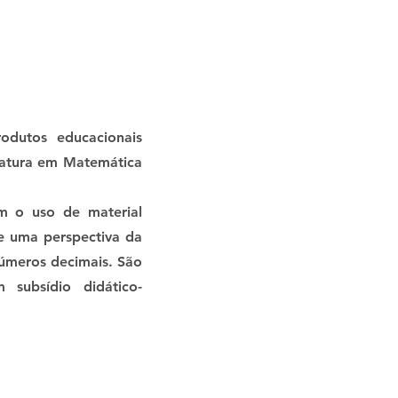
odutos educacionais
iatura em Matemática
m o uso de material
de uma perspectiva da
úmeros decimais. São
 subsídio didático-