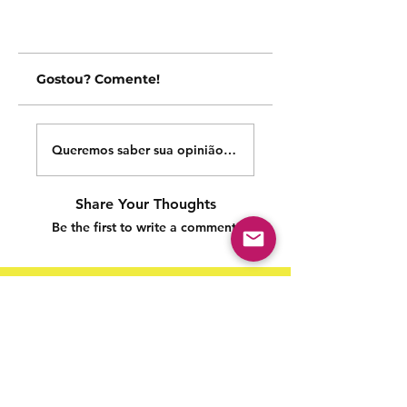
Gostou? Comente!
Queremos saber sua opinião sobre nossas publicações!
Share Your Thoughts
Be the first to write a comment.
Siga nossas redes sociais para acompanhar as
publicações!
Política de entrega
Política de troca, devolução e