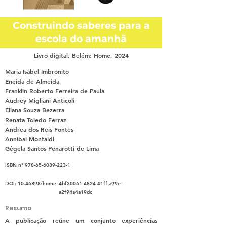
Construindo saberes para a
escola do amanhã
Livro digital, Belém: Home, 2024
Maria Isabel Imbronito
Eneida de Almeida
Franklin Roberto Ferreira de Paula
Audrey Migliani Anticoli
Eliana Souza Bezerra
Renata Toledo Ferraz
Andrea dos Reis Fontes
Anníbal Montaldi
Gêgela Santos Penarotti de Lima
ISBN nº
978-65-6089-223-1
DOI:
10.46898
/home.
4bf30061-4824-41ff-a99e-
a2f94a4a19dc
Resumo
A publicação reúne um conjunto experiências