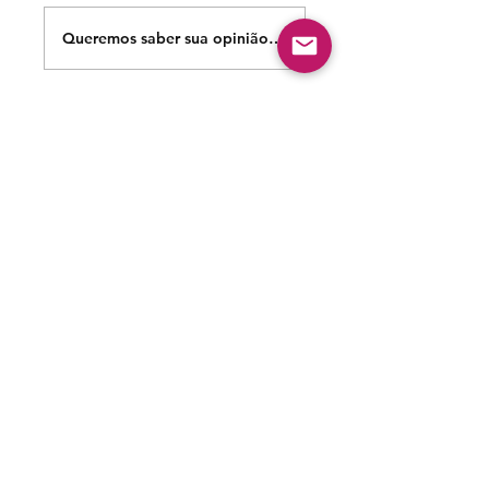
Queremos saber sua opinião sobre nossas publicações!
Share Your Thoughts
Be the first to write a comment.
Siga nossas redes sociais para acompanhar as
publicações!
Política de entrega
Política de troca, devolução e
reembolso
Termo de Publicação
"Nossa missão é a ampla divulgação da produção escrita
brasileira por meio da publicação em fluxo contínuo de
livros e capítulos e com investimento acessível".
Equipe Home Editora