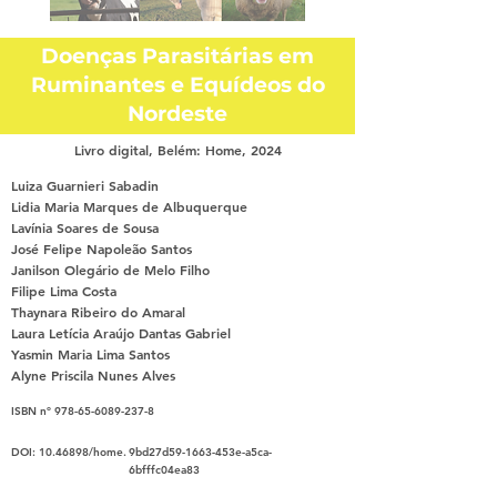
Doenças Parasitárias em
Ruminantes e Equídeos do
Nordeste
Livro digital, Belém: Home, 2024
Luiza Guarnieri Sabadin
Lidia Maria Marques de Albuquerque
Lavínia Soares de Sousa
José Felipe Napoleão Santos
Janilson Olegário de Melo Filho
Filipe Lima Costa
Thaynara Ribeiro do Amaral
Laura Letícia Araújo Dantas Gabriel
Yasmin Maria Lima Santos
Alyne Priscila Nunes Alves
ISBN nº
978-65-6089-237-8
DOI:
10.46898
/home.
9bd27d59-1663-453e-a5ca-
6bfffc04ea83