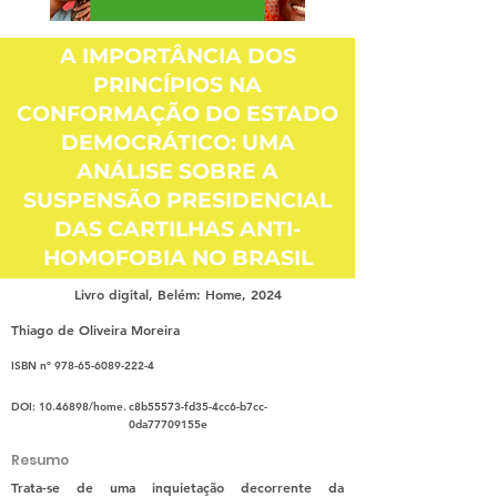
A IMPORTÂNCIA DOS
PRINCÍPIOS NA
CONFORMAÇÃO DO ESTADO
DEMOCRÁTICO: UMA
ANÁLISE SOBRE A
SUSPENSÃO PRESIDENCIAL
DAS CARTILHAS ANTI-
HOMOFOBIA NO BRASIL
Livro digital, Belém: Home, 2024
Thiago de Oliveira Moreira
ISBN nº
978-65-6089-222-4
DOI:
10.46898
/home.
c8b55573-fd35-4cc6-b7cc-
0da77709155e
Resumo
Trata-se de uma inquietação decorrente da