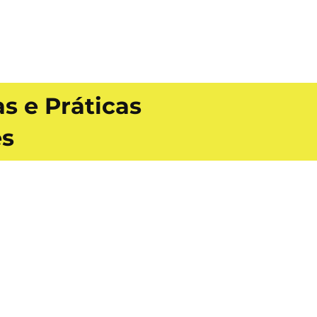
s e Práticas
es