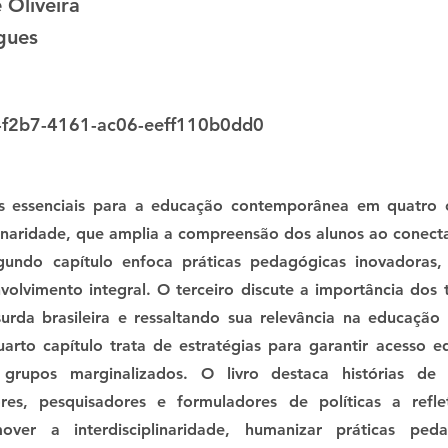
 Oliveira
gues
-f2b7-4161-ac06-eeff110b0dd0
s essenciais para a educação contemporânea em quatro c
linaridade, que amplia a compreensão dos alunos ao conecta
undo capítulo enfoca práticas pedagógicas inovadoras,
lvimento integral. O terceiro discute a importância dos 
surda brasileira e ressaltando sua relevância na educação 
uarto capítulo trata de estratégias para garantir acesso e
 grupos marginalizados. O livro destaca histórias de 
es, pesquisadores e formuladores de políticas a refle
over a interdisciplinaridade, humanizar práticas peda