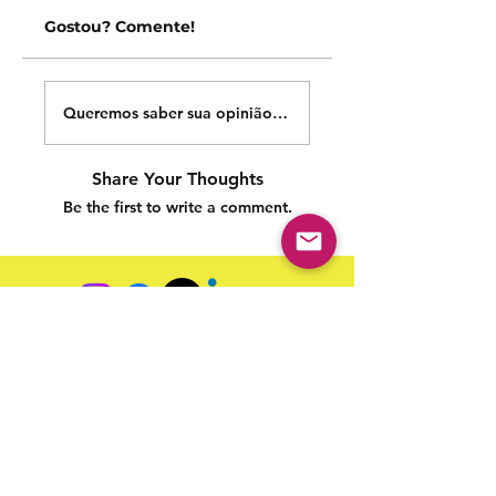
Gostou? Comente!
Queremos saber sua opinião sobre nossas publicações!
Share Your Thoughts
Be the first to write a comment.
Siga nossas redes sociais para acompanhar as
publicações!
Política de entrega
Política de troca, devolução e
reembolso
Termo de Publicação
"Nossa missão é a ampla divulgação da produção escrita