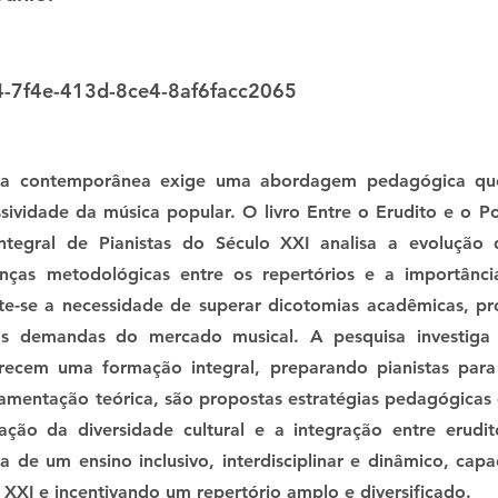
-7f4e-413d-8ce4-8af6facc2065
ica contemporânea exige uma abordagem pedagógica que 
ividade da música popular. O livro Entre o Erudito e o Pop
tegral de Pianistas do Século XXI analisa a evolução d
nças metodológicas entre os repertórios e a importânc
cute-se a necessidade de superar dicotomias acadêmicas, 
 às demandas do mercado musical. A pesquisa investiga c
recem uma formação integral, preparando pianistas para
damentação teórica, são propostas estratégias pedagógicas
zação da diversidade cultural e a integração entre erudi
a de um ensino inclusivo, interdisciplinar e dinâmico, cap
 XXI e incentivando um repertório amplo e diversificado.