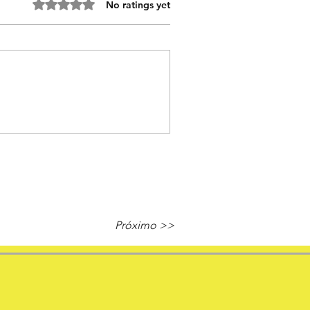
Rated 0 out of 5 stars.
No ratings yet
Próximo >>