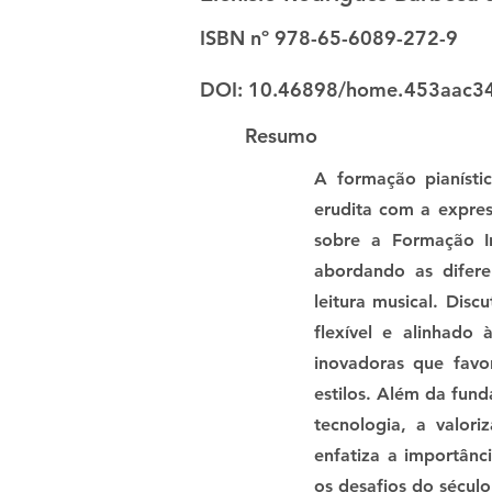
ISBN nº 978-65-6089-272-9
DOI: 10.46898/home.
453aac34
Resumo
A formação pianíst
erudita com a express
sobre a Formação In
abordando as difere
leitura musical. Dis
flexível e alinhado
inovadoras que favo
estilos. Além da fun
tecnologia, a valori
enfatiza a importânci
os desafios do século