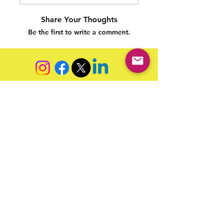
Share Your Thoughts
Be the first to write a comment.
Siga nossas redes sociais para acompanhar as
publicações!
Política de entrega
Política de troca, devolução e
reembolso
Termo de Publicação
"Nossa missão é a ampla divulgação da produção escrita
brasileira por meio da publicação em fluxo contínuo de
livros e capítulos e com investimento acessível".
Equipe Home Editora
Use sempre nosso email oficial para