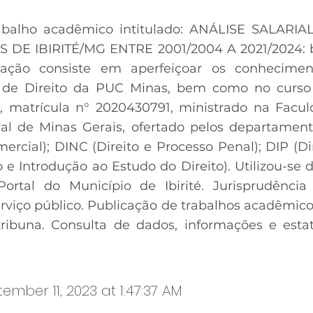
rabalho acadêmico intitulado: ANÁLISE SALAR
DE IBIRITÉ/MG ENTRE 2001/2004 A 2021/2024: b
tação consiste em aperfeiçoar os conhecimen
a de Direito da PUC Minas, bem como no curs
, matrícula n° 2020430791, ministrado na Facul
al de Minas Gerais, ofertado pelos departament
mercial); DINC (Direito e Processo Penal); DIP (Di
 e Introdução ao Estudo do Direito). Utilizou-se d
ortal do Município de Ibirité. Jurisprudência 
erviço público. Publicação de trabalhos acadêmic
ibuna. Consulta de dados, informações e estatí
ember 11, 2023 at 1:47:37 AM