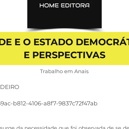
DE E O ESTADO DEMOCRÁT
E PERSPECTIVAS
Trabalho em Anais
RDEIRO
9ac-b812-4106-a8f7-9837c72f47ab
 surge da necessidade que foi observada de se de