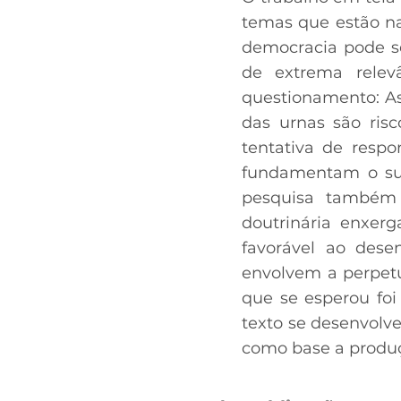
temas que estão na
democracia pode s
de extrema relev
questionamento: As 
das urnas são risc
tentativa de respo
fundamentam o sur
pesquisa também
doutrinária enxer
favorável ao dese
envolvem a perpetu
que se esperou foi
texto se desenvolve
como base a produção