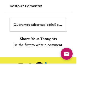
Gostou? Comente!
Queremos saber sua opinião sobre nossas publicações!
Share Your Thoughts
Be the first to write a comment.
Siga nossas redes sociais para acompanhar as
publicações!
Política de entrega
Política de troca, devolução e
reembolso
Termo de Publicação