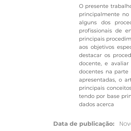
O presente trabalh
principalmente no
alguns dos proce
profissionais de 
principais procedi
aos objetivos espe
destacar os proc
docente, e avaliar
docentes na parte
apresentadas, o ar
principais conceit
tendo por base prin
dados acerca
Nove
Data de publicação: