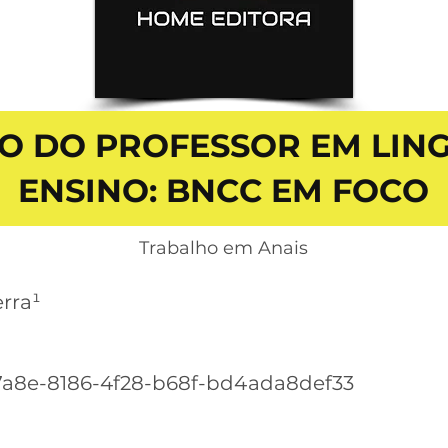
O DO PROFESSOR EM LING
ENSINO: BNCC EM FOCO
Trabalho em Anais
erra¹
7a8e-8186-4f28-b68f-bd4ada8def33