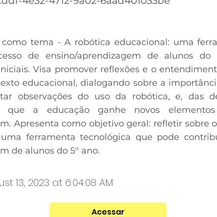
ddf-4e32-4712-9a02-6aad401033be
 como tema - A robótica educacional: uma ferr
ocesso de ensino/aprendizagem de alunos do
niciais. Visa promover reflexões e o entendime
texto educacional, dialogando sobre a importânci
ntar observações do uso da robótica, e, das 
ara que a educação ganhe novos elemento
. Apresenta como objetivo geral: refletir sobre o
uma ferramenta tecnológica que pode contribu
m de alunos do 5° ano.
st 13, 2023 at 6:04:08 AM
Acessar