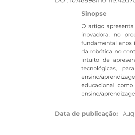
DOI: 10.46898/home.
42d7c
Sinopse
O artigo apresenta
inovadora, no pr
fundamental anos i
da robótica no con
intuito de aprese
tecnológicas, p
ensino/aprendizagem
educacional como 
ensino/aprendizage
Augu
Data de publicação: