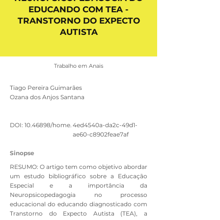
EDUCANDO COM TEA -
TRANSTORNO DO EXPECTO
AUTISTA
Trabalho em Anais
Tiago Pereira Guimarães
Ozana dos Anjos Santana
DOI:
10.46898
/home.
4ed4540a-da2c-49d1-
ae60-c8902feae7af
Sinopse
RESUMO: O artigo tem como objetivo abordar
um estudo bibliográfico sobre a Educação
Especial e a importância da
Neuropsicopedagogia no processo
educacional do educando diagnosticado com
Transtorno do Expecto Autista (TEA), a