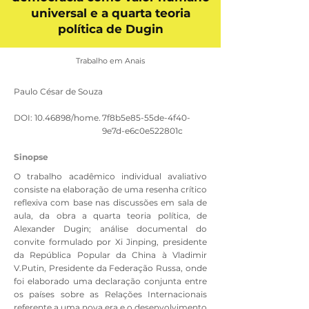
universal e a quarta teoria
política de Dugin
Trabalho em Anais
Paulo César de Souza
DOI:
10.46898
/home.
7f8b5e85-55de-4f40-
9e7d-e6c0e522801c
Sinopse
O trabalho acadêmico individual avaliativo
consiste na elaboração de uma resenha crítico
reflexiva com base nas discussões em sala de
aula, da obra a quarta teoria política, de
Alexander Dugin; análise documental do
convite formulado por Xi Jinping, presidente
da República Popular da China à Vladimir
V.Putin, Presidente da Federação Russa, onde
foi elaborado uma declaração conjunta entre
os países sobre as Relações Internacionais
referente a uma nova era e o desenvolvimento