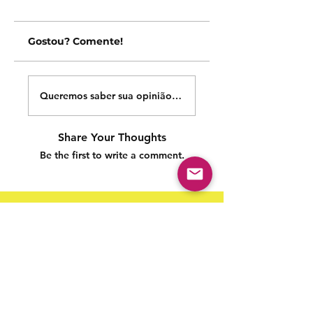
Gostou? Comente!
Queremos saber sua opinião sobre nossas publicações!
Share Your Thoughts
Be the first to write a comment.
Siga nossas redes sociais para acompanhar as
publicações!
Política de entrega
Política de troca, devolução e
reembolso