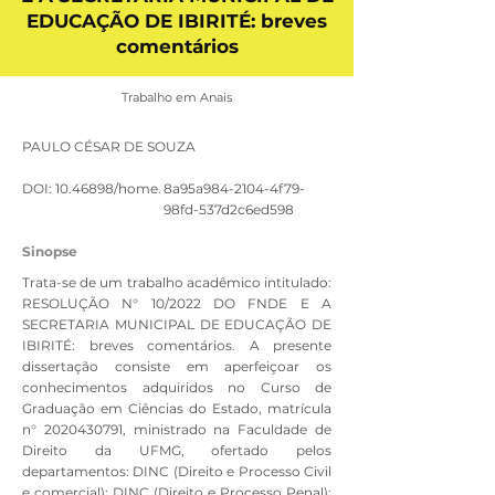
EDUCAÇÃO DE IBIRITÉ: breves
comentários
Trabalho em Anais
PAULO CÉSAR DE SOUZA
DOI:
10.46898
/home.
8a95a984-2104-4f79-
98fd-537d2c6ed598
Sinopse
Trata-se de um trabalho acadêmico intitulado:
RESOLUÇÃO N° 10/2022 DO FNDE E A
SECRETARIA MUNICIPAL DE EDUCAÇÃO DE
IBIRITÉ: breves comentários. A presente
dissertação consiste em aperfeiçoar os
conhecimentos adquiridos no Curso de
Graduação em Ciências do Estado, matrícula
n°
2020430791
, ministrado na Faculdade de
Direito da UFMG, ofertado pelos
departamentos: DINC (Direito e Processo Civil
e comercial); DINC (Direito e Processo Penal);