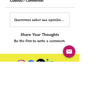
Gostou? Comente!
Queremos saber sua opinião sobre nossas publicações!
Share Your Thoughts
Be the first to write a comment.
Siga nossas redes sociais para acompanhar as
publicações!
Política de entrega
Política de troca, devolução e
reembolso
Termo de Publicação
"Nossa missão é a ampla divulgação da produção escrita
brasileira por meio da publicação em fluxo contínuo de