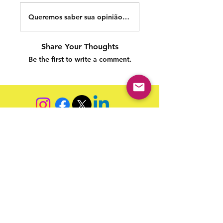
Queremos saber sua opinião sobre nossas publicações!
Share Your Thoughts
Be the first to write a comment.
Siga nossas redes sociais para acompanhar as
publicações!
Política de entrega
Política de troca, devolução e
reembolso
Termo de Publicação
"Nossa missão é a ampla divulgação da produção escrita
brasileira por meio da publicação em fluxo contínuo de
livros e capítulos e com investimento acessível".
Equipe Home Editora