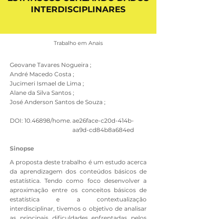
INTERDISCIPLINARES
Trabalho em Anais
Geovane Tavares Nogueira ;
André Macedo Costa ;
Jucimeri Ismael de Lima ;
Alane da Silva Santos ;
José Anderson Santos de Souza ;
DOI:
10.46898
/home.
ae26face-c20d-414b-
aa9d-cd84b8a684ed
Sinopse
A proposta deste trabalho é um estudo acerca
da aprendizagem dos conteúdos básicos de
estatística. Tendo como foco desenvolver a
aproximação entre os conceitos básicos de
estatística e a contextualização
interdisciplinar, tivemos o objetivo de analisar
as principais dificuldades enfrentadas pelos