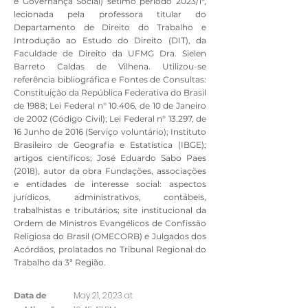
e Governança Social) sétimo período 2023/1°,
lecionada pela professora titular do
Departamento de Direito do Trabalho e
Introdução ao Estudo do Direito (DIT), da
Faculdade de Direito da UFMG Dra. Sielen
Barreto Caldas de Vilhena. Utilizou-se
referência bibliográfica e Fontes de Consultas:
Constituição da República Federativa do Brasil
de 1988; Lei Federal n° 10.406, de 10 de Janeiro
de 2002 (Código Civil); Lei Federal n° 13.297, de
16 Junho de 2016 (Serviço voluntário); Instituto
Brasileiro de Geografia e Estatística (IBGE);
artigos científicos; José Eduardo Sabo Paes
(2018), autor da obra Fundações, associações
e entidades de interesse social: aspectos
jurídicos, administrativos, contábeis,
trabalhistas e tributários; site institucional da
Ordem de Ministros Evangélicos de Confissão
Religiosa do Brasil (OMECORB) e Julgados dos
Acórdãos, prolatados no Tribunal Regional do
Trabalho da 3ª Região.
May 21, 2023 at
Data de