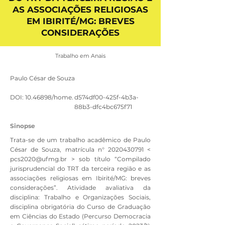
AS ASSOCIAÇÕES RELIGIOSAS
EM IBIRITÉ/MG: BREVES
CONSIDERAÇÕES
Trabalho em Anais
Paulo César de Souza
DOI:
10.46898
/home.
d574df00-425f-4b3a-
88b3-dfc4bc675f71
Sinopse
Trata-se de um trabalho acadêmico de Paulo
César de Souza, matrícula n°
2020430791
<
pcs2020@ufmg.br
> sob título “Compilado
jurisprudencial do TRT da terceira região e as
associações religiosas em Ibirité/MG: breves
considerações”. Atividade avaliativa da
disciplina: Trabalho e Organizações Sociais,
disciplina obrigatória do Curso de Graduação
em Ciências do Estado (Percurso Democracia