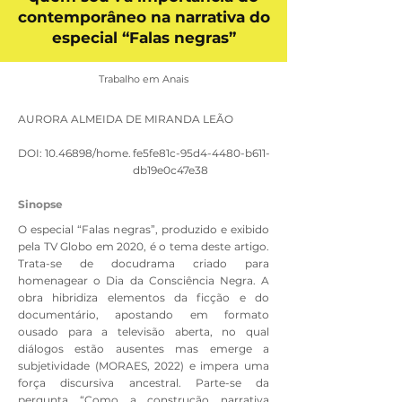
contemporâneo na narrativa do
especial “Falas negras”
Trabalho em Anais
AURORA ALMEIDA DE MIRANDA LEÃO
DOI:
10.46898
/home.
fe5fe81c-95d4-4480-b611-
db19e0c47e38
Sinopse
O especial “Falas negras”, produzido e exibido
pela TV Globo em 2020, é o tema deste artigo.
Trata-se de docudrama criado para
homenagear o Dia da Consciência Negra. A
obra hibridiza elementos da ficção e do
documentário, apostando em formato
ousado para a televisão aberta, no qual
diálogos estão ausentes mas emerge a
subjetividade (MORAES, 2022) e impera uma
força discursiva ancestral. Parte-se da
pergunta “Como a construção narrativa