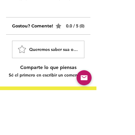
Gostou? Comente!
0.0 / 5 (0)
Queremos saber sua opinião sobre nossas publicaçõe
Comparte lo que piensas
Sé el primero en escribir un comentario.
Siga nossas redes sociais para acompanhar as
publicações!
Política de entrega
Política de troca, devolução e
reembolso