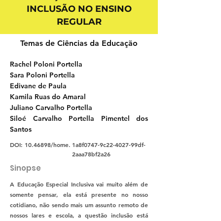
INCLUSÃO NO ENSINO
REGULAR
Temas de Ciências da Educação
Rachel Poloni Portella
Sara Poloni Portella
Edivane de Paula
Kamila Ruas do Amaral
Juliano Carvalho Portella
Siloé Carvalho Portella Pimentel dos
Santos
DOI:
10.46898
/home.
1a8f0747-9c22-4027-99df-
2aaa78bf2a26
Sinopse
A Educação Especial Inclusiva vai muito além de
somente pensar, ela está presente no nosso
cotidiano, não sendo mais um assunto remoto de
nossos lares e escola, a questão inclusão está