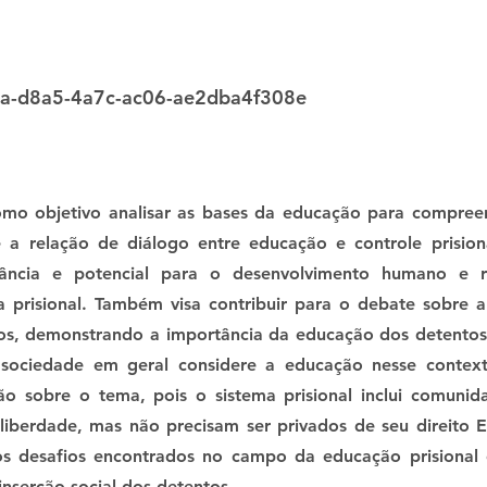
a-d8a5-4a7c-ac06-ae2dba4f308e
mo objetivo analisar as bases da educação para compree
 e a relação de diálogo entre educação e controle prisio
tância e potencial para o desenvolvimento humano e r
a prisional. Também visa contribuir para o debate sobre 
os, demonstrando a importância da educação dos detentos 
ociedade em geral considere a educação nesse contexto
são sobre o tema, pois o sistema prisional inclui comunid
liberdade, mas não precisam ser privados de seu direito E
 os desafios encontrados no campo da educação prisional 
einserção social dos detentos.