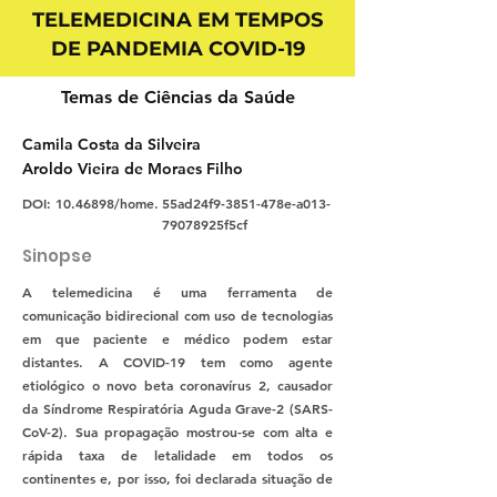
TELEMEDICINA EM TEMPOS
DE PANDEMIA COVID-19
Temas de Ciências da Saúde
Camila Costa da Silveira
Aroldo Vieira de Moraes Filho
DOI:
10.46898
/home.
55ad24f9-3851-478e-a013-
79078925f5cf
Sinopse
A telemedicina é uma ferramenta de
comunicação bidirecional com uso de tecnologias
em que paciente e médico podem estar
distantes. A COVID-19 tem como agente
etiológico o novo beta coronavírus 2, causador
da Síndrome Respiratória Aguda Grave-2 (SARS-
CoV-2). Sua propagação mostrou-se com alta e
rápida taxa de letalidade em todos os
continentes e, por isso, foi declarada situação de